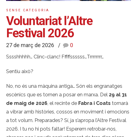
SENSE CATEGORIA
Voluntariat l’Altre
Festival 2026
27 de març de 2026
0
Sssshhhhh… Clinc-clanc! Fffffssssss…Trrrrrrrr…
Sentiu això?
No, no és una màquina antiga… Són els engranatges
escènics que es tornen a posar en marxa. Del
29 al 31
de maig de 2026
, el recinte de
Fabra i Coats
tornarà
a vibrar amb històries, cossos en moviment i emocions
a tot volum. Preparades? Sí, ja s’apropa l’Altre Festival
2026. I tu no hi pots faltar! Esperem retrobar-nos,