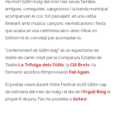
Ha mort l’últim boig del món i les seves famílies,
amigues, conegudes, capgrossos i la banda municipal
acompanyen el cos, tot passejant, en una vetlla
itinerant amb música, cançons, reivindicacions i festa
que acaba en una cerimònia laico-ateo-tribal on
tothom hi és convidat per acomiadar-lo.
“
L’enterrament de l’últim boig
” és un espectacle de
teatre de carrer creat per la Companyia Estable de
Teatre
La Trifulga dels Fútils
, la
CIA Brots
i la
formació acústica d’improvisació
Fail Again
.
El podràs veure durant l’Altre Festival 2026 l’últim cap
de setmana del mes de maig i el dia de l’
Orgull Boig
el
proper 6 de juny. Fes-ho possible a
Goteo
!