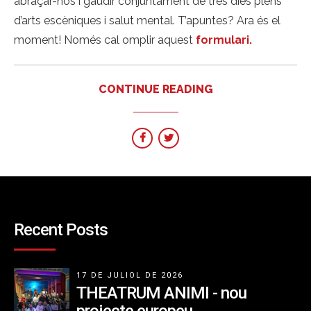
abraçar-nos i gaudir conjuntament de tres dies plens
d’arts escèniques i salut mental. T’apuntes? Ara és el
moment! Només cal omplir aquest
formulari.
CONTINUE READING
Recent Posts
17 DE JULIOL DE 2026
THEATRUM ANIMI - nou