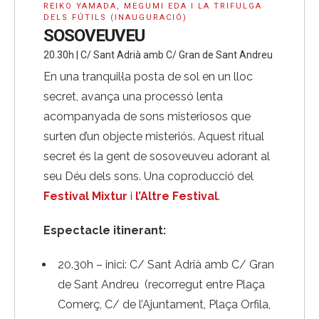
REIKO YAMADA, MEGUMI EDA I LA TRIFULGA
DELS FÚTILS (INAUGURACIÓ)
SOSOVEUVEU
20.30h | C/ Sant Adrià amb C/ Gran de Sant Andreu
En una tranquil·la posta de sol en un lloc
secret, avança una processó lenta
acompanyada de sons misteriosos que
surten d’un objecte misteriós. Aquest ritual
secret és la gent de sosoveuveu adorant al
seu Déu dels sons. Una coproducció del
Festival Mixtur
i
l’Altre Festival
.
Espectacle itinerant:
20.30h – inici: C/ Sant Adrià amb C/ Gran
de Sant Andreu (recorregut entre Plaça
Comerç, C/ de l’Ajuntament, Plaça Orfila,