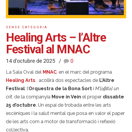
SENSE CATEGORIA
Healing Arts – l’Altre
Festival al MNAC
14 d'octubre de 2025
0
La Sala Oval del
MNAC
, en el marc del programa
Healing Arts
, acollirà dos espectacles de
L’Altre
Festival
: l’
Orquestra de la Bona Sort
i
M'[əβítə] un
crit,
de la companyia
Move in Vein
el proper
dissabte
25 d’octubre
. Un espai de trobada entre les arts
escèniques i la salut mental que posa en valor el paper
de les arts com a motor de transformació i reflexió
col.lectiva.