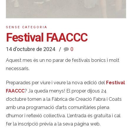
SENSE CATEGORIA
Festival FAACCC
14 d'octubre de 2024
0
Aquest mes és un no parar de festivals bonics i molt
necessaris.
Preparades per viure i veure la nova edició del
Festival
FAACCC
? Ja queda menys! El proper dijous 24
d’octubre tornen a la Fàbrica de Creació Fabra i Coats
amb una programació d’arts comunitàries plena
d’humor i reflexió col·lectiva. L’entrada és gratuïta i cal
fer la inscripció prèvia a la seva pàgina web.