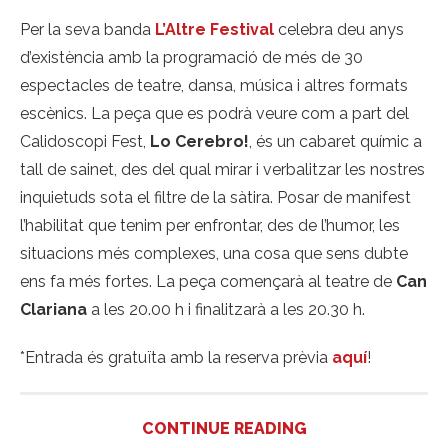
Per la seva banda
L’Altre Festival
celebra deu anys
d’existència amb la programació de més de 30
espectacles de teatre, dansa, música i altres formats
escènics. La peça que es podrà veure com a part del
Calidoscopi Fest,
Lo Cerebro!
, és un cabaret químic a
tall de sainet, des del qual mirar i verbalitzar les nostres
inquietuds sota el filtre de la sàtira. Posar de manifest
l’habilitat que tenim per enfrontar, des de l’humor, les
situacions més complexes, una cosa que sens dubte
ens fa més fortes. La peça començarà al teatre de
Can
Clariana
a les 20.00 h i finalitzarà a les 20.30 h.
*Entrada és gratuïta amb la reserva prèvia
aquí
!
CONTINUE READING