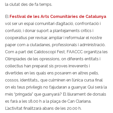
la ciutat des de fa temps.
El
Festival de les Arts Comunitàries de Catalunya
vol ser un espai comunitari d’agitació, confrontació i
confusió, i donar suport a plantejaments crítics i
cooperatius per revisar, ampliar i reformular el nostre
paper com a ciutadanes, professionals i administració.
Com a part del Calidoscopi Fest, FAACCC organitza les
Olimpíades de les opressions, on diferents entitats i
col·lectius han preparat sis proves irreverents i
divertides en les quals ens posarem en altres pells,
cossos, identitats… que culminen en l’única cursa final
on els teus privilegis no t’ajudaran a guanyar. Qui serà la
més “pringada” que guanyarà? El lliurament de dorsals
es farà a les 18.00 h a la plaça de Can Clariana.
L’activitat finalitzarà abans de les 20.00 h.