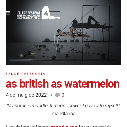
SENSE CATEGORIA
as british as watermelon
4 de maig de 2022
0
“My name is mandla. It means power. I gave it to myself.”
mandla rae