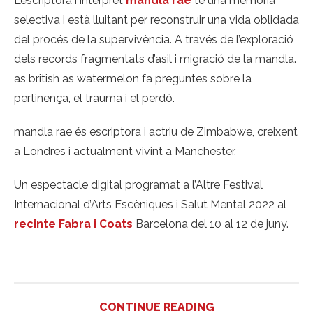
L’escriptora i intèrpret
mandla rae
té una memòria
selectiva i està lluitant per reconstruir una vida oblidada
del procés de la supervivència. A través de l’exploració
dels records fragmentats d’asil i migració de la mandla.
as british as watermelon fa preguntes sobre la
pertinença, el trauma i el perdó.
mandla rae és escriptora i actriu de Zimbabwe, creixent
a Londres i actualment vivint a Manchester.
Un espectacle digital programat a l’Altre Festival
Internacional d’Arts Escèniques i Salut Mental 2022 al
recinte Fabra i Coats
Barcelona del 10 al 12 de juny.
CONTINUE READING