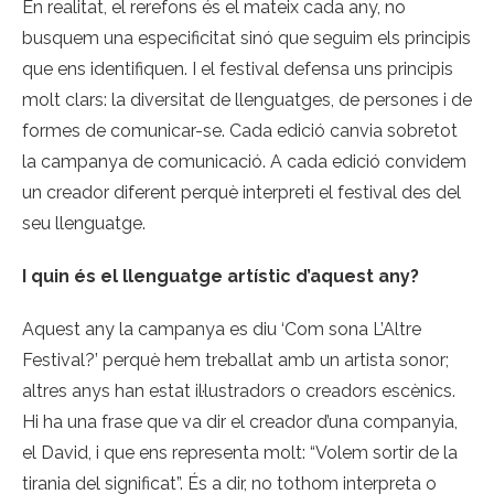
En realitat, el rerefons és el mateix cada any, no
busquem una especificitat sinó que seguim els principis
que ens identifiquen. I el festival defensa uns principis
molt clars: la diversitat de llenguatges, de persones i de
formes de comunicar-se. Cada edició canvia sobretot
la campanya de comunicació. A cada edició convidem
un creador diferent perquè interpreti el festival des del
seu llenguatge.
I quin és el llenguatge artístic d’aquest any?
Aquest any la campanya es diu ‘Com sona L’Altre
Festival?’ perquè hem treballat amb un artista sonor;
altres anys han estat il·lustradors o creadors escènics.
Hi ha una frase que va dir el creador d’una companyia,
el David, i que ens representa molt: “Volem sortir de la
tirania del significat”. És a dir, no tothom interpreta o