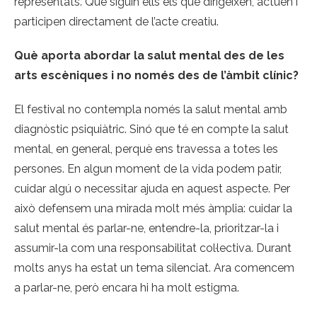
representats. Que siguin ells els que dirigeixen, actuen i
participen directament de l’acte creatiu.
Què aporta abordar la salut mental des de les
arts escèniques i no només des de l’àmbit clínic?
El festival no contempla només la salut mental amb
diagnòstic psiquiàtric. Sinó que té en compte la salut
mental, en general, perquè ens travessa a totes les
persones. En algun moment de la vida podem patir,
cuidar algú o necessitar ajuda en aquest aspecte. Per
això defensem una mirada molt més àmplia: cuidar la
salut mental és parlar-ne, entendre-la, prioritzar-la i
assumir-la com una responsabilitat col·lectiva. Durant
molts anys ha estat un tema silenciat. Ara comencem
a parlar-ne, però encara hi ha molt estigma.