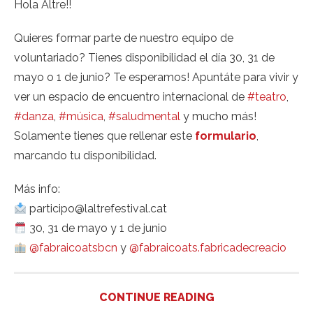
Hola Altre!!
Quieres formar parte de nuestro equipo de
voluntariado? Tienes disponibilidad el día 30, 31 de
mayo o 1 de junio? Te esperamos! Apuntáte para vivir y
ver un espacio de encuentro internacional de
#teatro
,
#danza
,
#música
,
#saludmental
y mucho más!
Solamente tienes que rellenar este
formulario
,
marcando tu disponibilidad.
Más info:
participo@laltrefestival.cat
30, 31 de mayo y 1 de junio
@fabraicoatsbcn
y
@fabraicoats.fabricadecreacio
CONTINUE READING